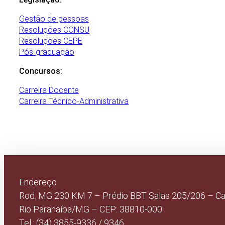
Gestão de pessoas
Resoluções CONSU
Resoluções CEPE
Pós-graduação
Concursos:
Carreira Docente
Carreira Técnico-Administrativa
Endereço
Rod. MG 230 KM 7 – Prédio BBT Salas 205/206 – C
Rio Paranaíba/MG – CEP: 38810-000
Tel.: (34) 3855-9336 / 9346