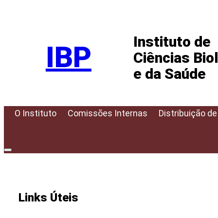
Pular
para
Instituto de
o
IBP
conteúdo
Ciências Bio
e da Saúde
O Instituto
Comissões Internas
Distribuição de
Links Úteis