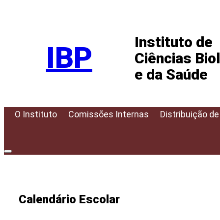
Pular
para
Instituto de
o
IBP
conteúdo
Ciências Bio
e da Saúde
O Instituto
Comissões Internas
Distribuição de
Calendário Escolar